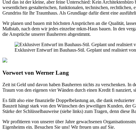
Und das ist der kleine, aber feine Unterschied: Kein Architektenbüro
wesentlichen gestalterischen, funktionalen, technischen, rechtliche
Grundriss für Ihr Traumhaus. Als Grundlage dafür dient eine ausführl
Wir planen und bauen mit höchsten Ansprüchen an die Qualität, lasse
Maßstab, nach dem wir jedes einzelne mkm-Haus bauen. In den vergan
die Ansprüche unserer Bauherren abgestimmt.
Exklusiver Entwurf im Bauhaus-Stil. Geplant und realisiert 
Vorwort von Werner Lang
Zeit ist Geld und davon haben Bauherren nichts zu verschenken. In de
Traum von den eigenen vier Wänden durch einen Kredit fi nanziert, s
Es fällt also eine finanzielle Doppelbelastung an, die dank reduziert
Bauzeit hängt stark von den Wünschen des jeweiligen Kunden, der G
Stärke der Schlüsselbauweise (siehe links) zum Tragen, denn diese B
Wir profitieren von unserer über Jahre gewachsenen Organisationsstr
Eigenheims ein. Besuchen Sie uns! Wir freuen uns auf Sie.