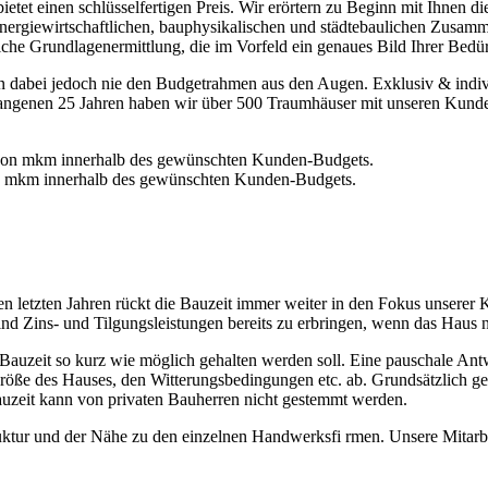
 bietet einen schlüsselfertigen Preis. Wir erörtern zu Beginn mit Ihne
n, energiewirtschaftlichen, bauphysikalischen und städtebaulichen Zus
iche Grundlagenermittlung, die im Vorfeld ein genaues Bild Ihrer Bedü
n dabei jedoch nie den Budgetrahmen aus den Augen. Exklusiv & individ
genen 25 Jahren haben wir über 500 Traumhäuser mit unseren Kunden g
von mkm innerhalb des gewünschten Kunden-Budgets.
n letzten Jahren rückt die Bauzeit immer weiter in den Fokus unserer 
ind Zins- und Tilgungsleistungen bereits zu erbringen, wenn das Haus 
er Bauzeit so kurz wie möglich gehalten werden soll. Eine pauschale Ant
röße des Hauses, den Witterungsbedingungen etc. ab. Grundsätzlich ge
auzeit kann von privaten Bauherren nicht gestemmt werden.
uktur und der Nähe zu den einzelnen Handwerksfi rmen. Unsere Mitarbe