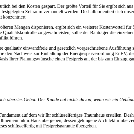
tlich bei den Kosten gespart. Der größte Vorteil für Sie ergibt sich a
n festgelegten Zeitraum verhandelt werden. Deshalb orientiert sich uns
 konzentriert.
ßeren Mengen disponieren, ergibt sich ein weiterer Kostenvorteil für 
 Qualitätskontrolle zu gewährleisten, sollte der Bauträger die einzel
flikt führen.
ihre qualitativ einwandfreie und gesetzlich vorgeschriebene Ausführun
n wie den Nachweis zur Einhaltung der Energiesparverordnung EnEV, d
Basis Ihrer Planungswünsche einen Festpreis an, der bis zum Einzug gar
ich oberstes Gebot. Der Kunde hat nichts davon, wenn wir ein Gebäude p
undament auf dem wir Ihr schlüsselfertiges Traumhaus erstellen. Desh
r Ihnen ein mkm-Haus übergeben, dessen gelungene Architektur überze
es schlüsselfertig mit Festpreisgarantie übergeben.