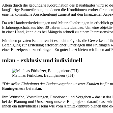
Allein durch die gebündelte Koordination des Bauablaufes wird so deu
langjährige Partnerfirmen, mit denen die Konditionen vorher für eine
eine herkömmliche Ausschreibung zumeist auf den finanziellen Aspekt
Da wir Handwerkerleistungen und Materiallieferungen in erheblich grö
Erfahrungsschatz aus über 30 Jahren Individualbau. Um eine objektive
in einer Hand, kann dies bei Mängeln schnell zu einem Interessenskon
Für einen privaten Bauherren ist es nicht möglich, die Gewerke auf 
Befähigung zur Erstellung erforderlicher Unterlagen und Prüfunge
einer Einzelperson zu erbringen. Zu guter Letzt bieten wir Ihnen auf 
mkm - exklusiv und individuell
Matthias Fürholzer, Bauingenieur (TH)
"Die strikte Einhaltung der Budgetvorgaben unserer Kunden ist für m
Bauingenieur bei mkm.
Ihre Wünsche, Vorstellungen, Emotionen und Vorgaben – das ist das F
bei der Planung und Umsetzung unserer Bauprojekte darauf, dass wi
Ihnen ein individuelles Heim wie vom Architektenbüro planen und dies