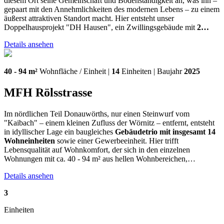
diesem Ort seine Gemeinschaft und Bodenständigkeit an, was ihn –
gepaart mit den Annehmlichkeiten des modernen Lebens – zu einem
äußerst attraktiven Standort macht. Hier entsteht unser
Doppelhausprojekt "DH Hausen", ein Zwillingsgebäude mit
2…
Details ansehen
40 - 94 m²
Wohnfläche / Einheit |
14
Einheiten | Baujahr
2025
MFH Rölsstrasse
Im nördlichen Teil Donauwörths, nur einen Steinwurf vom
"Kaibach" – einem kleinen Zufluss der Wörnitz – entfernt, entsteht
in idyllischer Lage ein baugleiches
Gebäudetrio mit insgesamt 14
Wohneinheiten
sowie einer Gewerbeeinheit. Hier trifft
Lebensqualität auf Wohnkomfort, der sich in den einzelnen
Wohnungen mit ca. 40 - 94 m² aus hellen Wohnbereichen,…
Details ansehen
3
Einheiten